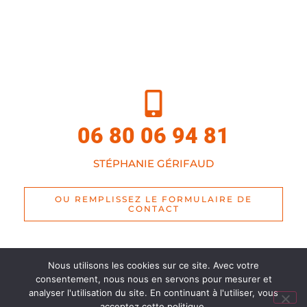
06 80 06 94 81
STÉPHANIE GÉRIFAUD
OU REMPLISSEZ LE FORMULAIRE DE
CONTACT
Nous utilisons les cookies sur ce site. Avec votre
consentement, nous nous en servons pour mesurer et
©Digibat 2020 - Mentions légales
analyser l'utilisation du site. En continuant à l'utiliser, vous
acceptez cette politique.