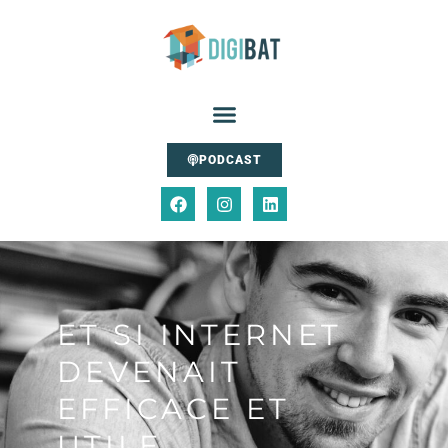
PODCAST
ET SI INTERNET
DEVENAIT
EFFICACE ET
UTILE