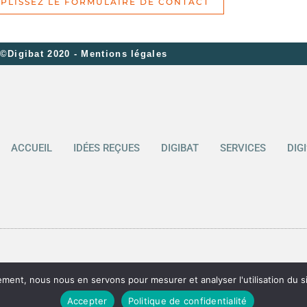
PLISSEZ LE FORMULAIRE DE CONTACT
©Digibat 2020 - Mentions légales
ACCUEIL
IDÉES REÇUES
DIGIBAT
SERVICES
DIG
ment, nous nous en servons pour mesurer et analyser l'utilisation du site
Accepter
Politique de confidentialité
légales
Conditions Générales Prestation de Services