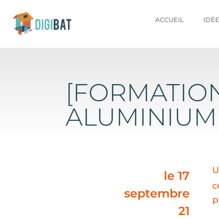
ACCUEIL
IDÉ
[FORMATION
ALUMINIUM
U
le
17
c
septembre
P
21