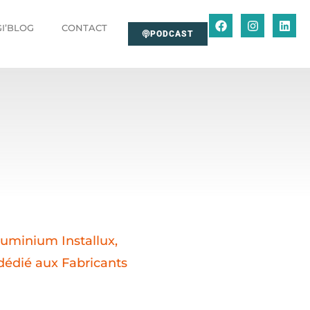
GI’BLOG
CONTACT
PODCAST
luminium Installux,
 dédié aux Fabricants