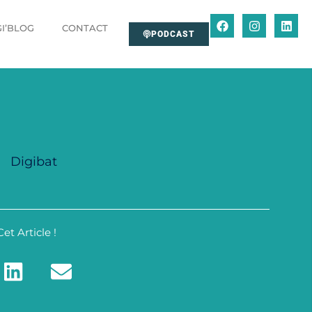
GI’BLOG
CONTACT
PODCAST
Digibat
et Article !