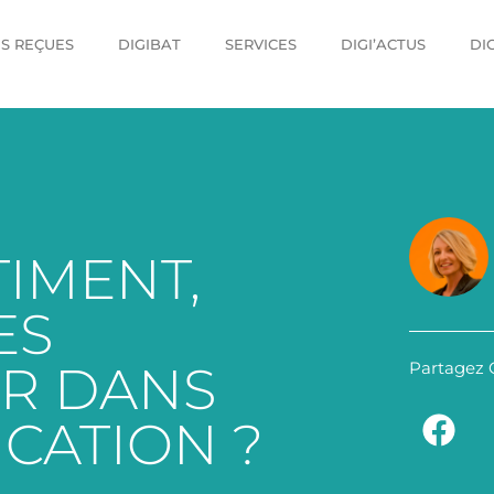
ES REÇUES
DIGIBAT
SERVICES
DIGI’ACTUS
DI
TIMENT,
ES
ER DANS
Partagez C
CATION ?